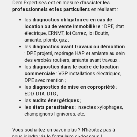
Dem Expertises est en mesure d’assister
les
professionnels et les particuliers
en réalisant :
les
diagnostics obligatoires en cas de
location ou de vente immobilière
: DPE, état
électrique, ERNMT, loi Carrez, loi Boutin,
amiante, plomb, gaz ;
les
diagnostics avant travaux ou démolition
: DPE projeté, repérage HAP et amiante au sein
des enrobés routiers, amiante avant travaux ;
les
diagnostics dans le cadre de location
commerciale
: VGP installations électriques,
DPE avec mention ;
les
diagnostics de mise en copropriété
:
EDD, DTA, DTG ;
les
audits énergétiques
;
les
états parasitaires
: insectes xylophages,
champignons lignivores, etc.
Vous souhaitez en savoir plus ? N’hésitez pas à
nous joindre via le formulaire ci-dessous !